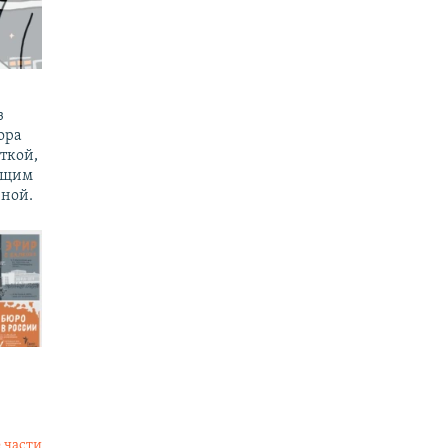
з
ора
ткой,
ущим
ной.
 части