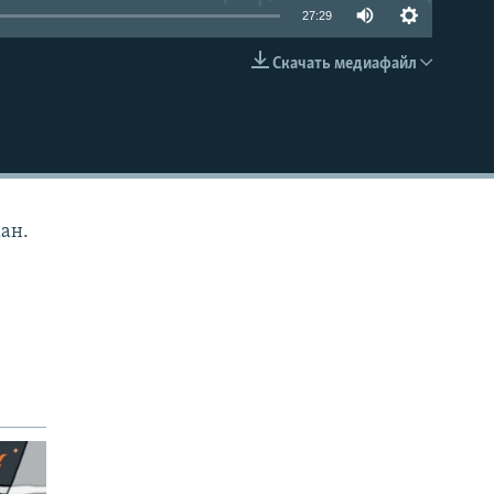
27:29
Скачать медиафайл
EMBED
ман.