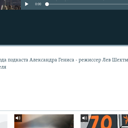
0:00
зода подкаста Александра Гениса - режиссер Лев Шехт
еля