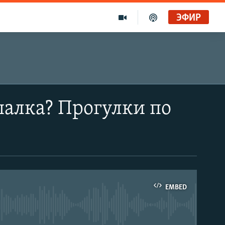
ЭФИР
шалка? Прогулки по
EMBED
able