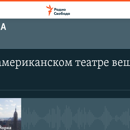
МА
 американском театре ве
No media source currently avail