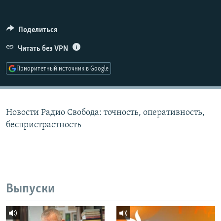
РАСПИСАНИЕ ВЕЩАНИЯ
ПОДПИШИТЕСЬ НА РАССЫЛКУ
Поделиться
Читать без VPN
СОЦИАЛЬНЫЕ СЕТИ
Приоритетный источник в Google
Новости Радио Свобода: точность, оперативность,
Все сайты РСЕ/РС
беспристрастность
Выпуски