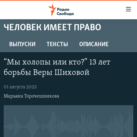
Ссылки
для
упрощенного
ЧЕЛОВЕК ИМЕЕТ ПРАВО
ПРОГРАММЫ
доступа
ПОДКАСТЫ
ВЫПУСКИ
ТЕКСТЫ
ОПИСАНИЕ
Вернуться
к
АВТОРСКИЕ ПРОЕКТЫ
основному
“Мы холопы или кто?” 13 лет
ЦИТАТЫ СВОБОДЫ
содержанию
борьбы Веры Шиховой
Вернутся
МНЕНИЯ
к
01 августа 2023
КУЛЬТУРА
главной
Марьяна Торочешникова
навигации
IDEL.РЕАЛИИ
Вернутся
КАВКАЗ.РЕАЛИИ
к
СЕВЕР.РЕАЛИИ
поиску
No media source currently available
СИБИРЬ.РЕАЛИИ