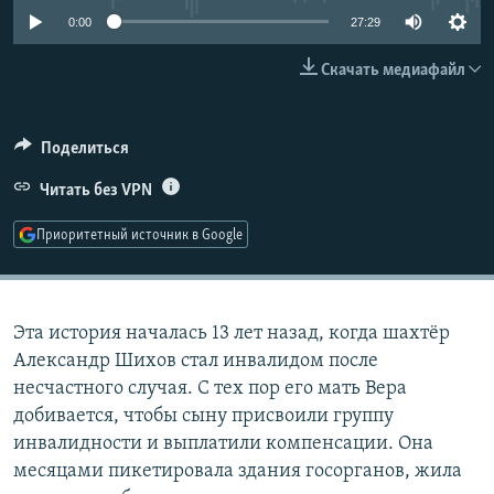
РАСПИСАНИЕ ВЕЩАНИЯ
0:00
27:29
ПОДПИШИТЕСЬ НА РАССЫЛКУ
Скачать медиафайл
СОЦИАЛЬНЫЕ СЕТИ
Поделиться
Читать без VPN
Приоритетный источник в Google
Все сайты РСЕ/РС
Эта история началась 13 лет назад, когда шахтёр
Александр Шихов стал инвалидом после
несчастного случая. С тех пор его мать Вера
добивается, чтобы сыну присвоили группу
инвалидности и выплатили компенсации. Она
месяцами пикетировала здания госорганов, жила