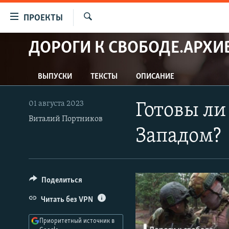
Ссылки
ПРОЕКТЫ
для
Искать
упрощенного
ДОРОГИ К СВОБОДЕ.АРХИ
ПРОГРАММЫ
доступа
ПОДКАСТЫ
Вернуться
ВЫПУСКИ
ТЕКСТЫ
ОПИСАНИЕ
АВТОРСКИЕ ПРОЕКТЫ
к
основному
ЦИТАТЫ СВОБОДЫ
01 августа 2023
Готовы ли
содержанию
МНЕНИЯ
Виталий Портников
Вернутся
Западом?
КУЛЬТУРА
к
главной
IDEL.РЕАЛИИ
навигации
КАВКАЗ.РЕАЛИИ
Вернутся
Поделиться
к
СЕВЕР.РЕАЛИИ
Читать без VPN
поиску
СИБИРЬ.РЕАЛИИ
Приоритетный источник в