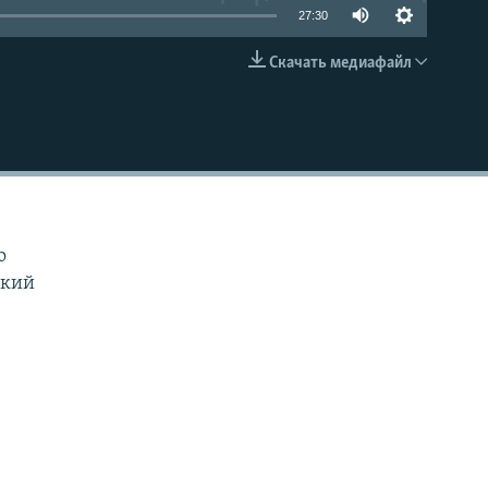
27:30
Скачать медиафайл
EMBED
о
ский