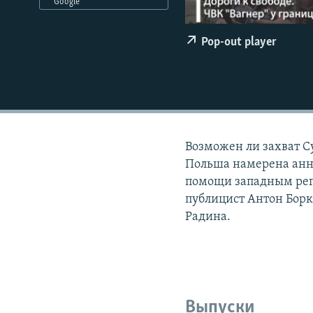
РАСПИСАНИЕ ВЕЩАНИЯ
Google
ПОДПИШИТЕСЬ НА РАССЫЛКУ
Pop-out player
Возможен ли захват С
Польша намерена анне
помощи западным рег
публицист Антон Борк
Радина.
Выпуски