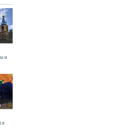
ны и
 в