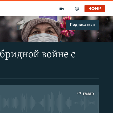
ЭФИР
Подписаться
ибридной войне с
EMBED
able