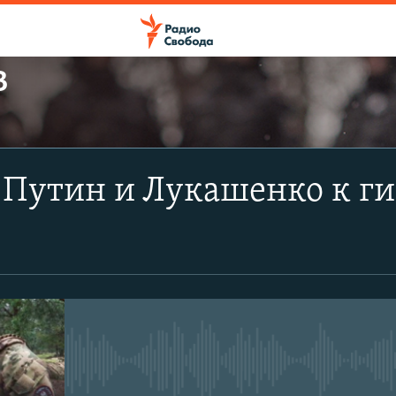
В
ПОДПИСАТЬСЯ
 Путин и Лукашенко к г
Apple Podcasts
CastBox
Подписаться
No media source currently avail