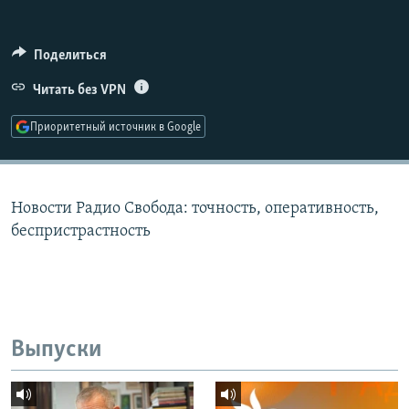
РАСПИСАНИЕ ВЕЩАНИЯ
ПОДПИШИТЕСЬ НА РАССЫЛКУ
Поделиться
Читать без VPN
СОЦИАЛЬНЫЕ СЕТИ
Приоритетный источник в Google
Новости Радио Свобода: точность, оперативность,
Все сайты РСЕ/РС
беспристрастность
Выпуски