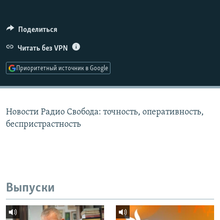
РАСПИСАНИЕ ВЕЩАНИЯ
ПОДПИШИТЕСЬ НА РАССЫЛКУ
Поделиться
Читать без VPN
СОЦИАЛЬНЫЕ СЕТИ
Приоритетный источник в Google
Новости Радио Свобода: точность, оперативность,
Все сайты РСЕ/РС
беспристрастность
Выпуски