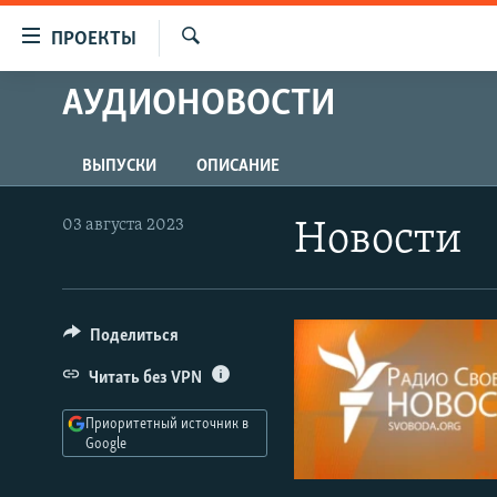
Ссылки
ПРОЕКТЫ
для
Искать
упрощенного
АУДИОНОВОСТИ
ПРОГРАММЫ
доступа
ПОДКАСТЫ
Вернуться
ВЫПУСКИ
ОПИСАНИЕ
АВТОРСКИЕ ПРОЕКТЫ
к
основному
ЦИТАТЫ СВОБОДЫ
03 августа 2023
Новости
содержанию
МНЕНИЯ
Вернутся
КУЛЬТУРА
к
главной
Поделиться
IDEL.РЕАЛИИ
навигации
КАВКАЗ.РЕАЛИИ
Читать без VPN
Вернутся
к
СЕВЕР.РЕАЛИИ
Приоритетный источник в
поиску
Google
СИБИРЬ.РЕАЛИИ