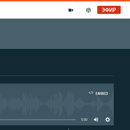
ЭФИР
EMBED
able
5:00