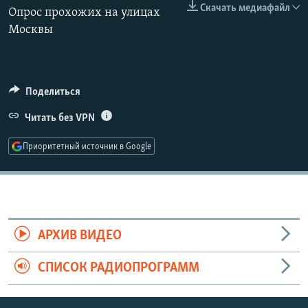
Скачать медиафайл
РАСПИСАНИЕ ВЕЩАНИЯ
Опрос прохожих на улицах
360p
Москвы
ПОДПИШИТЕСЬ НА РАССЫЛКУ
480p
Auto
240p
360p
480p
720p
СОЦИАЛЬНЫЕ СЕТИ
720p
1080p
Поделиться
1080p
Читать без VPN
Приоритетный источник в Google
Все сайты РСЕ/РС
АРХИВ ВИДЕО
СПИСОК РАДИОПРОГРАММ