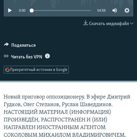
РАСПИСАНИЕ ВЕЩАНИЯ
0:00
54:59
ПОДПИШИТЕСЬ НА РАССЫЛКУ
Скачать медиафайл
СОЦИАЛЬНЫЕ СЕТИ
Поделиться
Читать без VPN
Приоритетный источник в Google
Все сайты РСЕ/РС
Новый приговор оппозиционеру. В эфире Дмитрий
Гудков, Олег Степанов, Руслан Шаведдинов.
НАСТОЯЩИЙ МАТЕРИАЛ (ИНФОРМАЦИЯ)
ПРОИЗВЕДЁН, РАСПРОСТРАНЕН И (ИЛИ)
НАПРАВЛЕН ИНОСТРАННЫМ АГЕНТОМ
СОКОЛОВЫМ МИХАИЛОМ ВЛАДИМИРОВИЧЕМ,