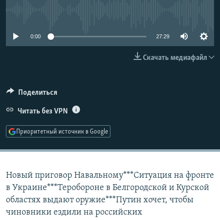
РАСПИСАНИЕ ВЕЩАНИЯ
No media source currently available
ПОДПИШИТЕСЬ НА РАССЫЛКУ
0:00
27:29
СОЦИАЛЬНЫЕ СЕТИ
Скачать медиафайл
Поделиться
Читать без VPN
Все сайты РСЕ/РС
Приоритетный источник в Google
Новый приговор Навальному***Ситуация на фронте
в Украине***Теробороне в Белгородской и Курской
областях выдают оружие***Путин хочет, чтобы
чиновники ездили на российских