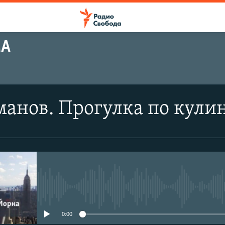
МА
манов. Прогулка по кул
No media source currently avail
0:00