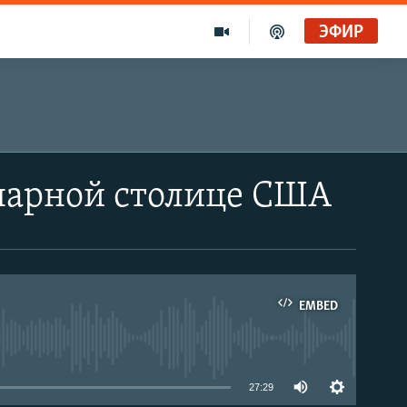
ЭФИР
инарной столице США
EMBED
able
27:29