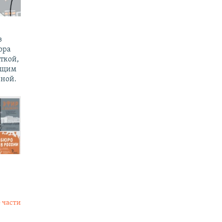
з
ора
ткой,
ущим
ной.
 части