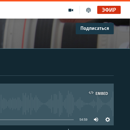
ЭФИР
Подписаться
EMBED
able
54:59