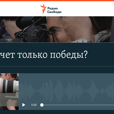
ПОДПИСАТЬСЯ
чет только победы?
Apple Podcasts
CastBox
Подписаться
No media source currently avail
0:00