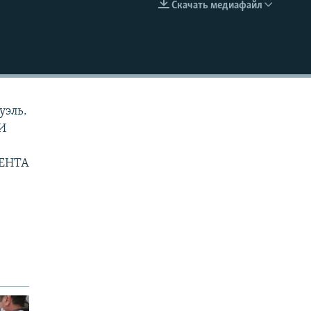
Скачать медиафайл
EMBED
уэль.
И
ЕНТА