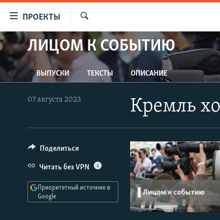
Ссылки
ПРОЕКТЫ
для
Искать
упрощенного
ЛИЦОМ К СОБЫТИЮ
ПРОГРАММЫ
доступа
ПОДКАСТЫ
Вернуться
ВЫПУСКИ
ТЕКСТЫ
ОПИСАНИЕ
АВТОРСКИЕ ПРОЕКТЫ
к
основному
ЦИТАТЫ СВОБОДЫ
07 августа 2023
Кремль хо
содержанию
МНЕНИЯ
Вернутся
КУЛЬТУРА
к
главной
Поделиться
IDEL.РЕАЛИИ
навигации
КАВКАЗ.РЕАЛИИ
Читать без VPN
Вернутся
к
СЕВЕР.РЕАЛИИ
Приоритетный источник в
поиску
Google
СИБИРЬ.РЕАЛИИ