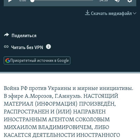
0:00
54:59
РАСПИСАНИЕ ВЕЩАНИЯ
Скачать медиафайл
ПОДПИШИТЕСЬ НА РАССЫЛКУ
СОЦИАЛЬНЫЕ СЕТИ
Поделиться
Читать без VPN
Приоритетный источник в Google
Все сайты РСЕ/РС
Война РФ против Украины и мирные инициативы.
В эфире А.Морозов, Г.Амнуэль. НАСТОЯЩИЙ
МАТЕРИАЛ (ИНФОРМАЦИЯ) ПРОИЗВЕДЁН,
РАСПРОСТРАНЕН И (ИЛИ) НАПРАВЛЕН
ИНОСТРАННЫМ АГЕНТОМ СОКОЛОВЫМ
МИХАИЛОМ ВЛАДИМИРОВИЧЕМ, ЛИБО
КАСАЕТСЯ ДЕЯТЕЛЬНОСТИ ИНОСТРАННОГО