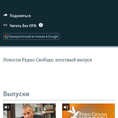
РАСПИСАНИЕ ВЕЩАНИЯ
ПОДПИШИТЕСЬ НА РАССЫЛКУ
Поделиться
Читать без VPN
СОЦИАЛЬНЫЕ СЕТИ
Приоритетный источник в Google
Новости Радио Свобода: итоговый выпуск
Все сайты РСЕ/РС
Выпуски