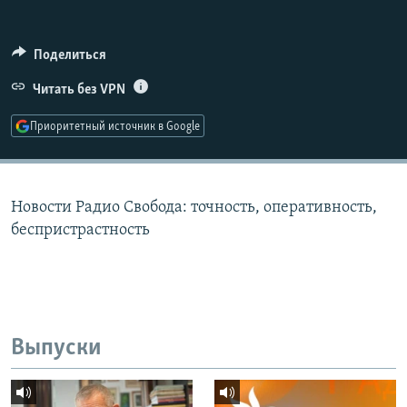
РАСПИСАНИЕ ВЕЩАНИЯ
ПОДПИШИТЕСЬ НА РАССЫЛКУ
Поделиться
Читать без VPN
СОЦИАЛЬНЫЕ СЕТИ
Приоритетный источник в Google
Новости Радио Свобода: точность, оперативность,
Все сайты РСЕ/РС
беспристрастность
Выпуски