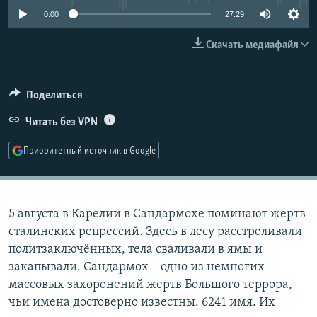
РАСПИСАНИЕ ВЕЩАНИЯ
0:00
27:29
ПОДПИШИТЕСЬ НА РАССЫЛКУ
Скачать медиафайл
СОЦИАЛЬНЫЕ СЕТИ
Поделиться
Читать без VPN
Приоритетный источник в Google
Все сайты РСЕ/РС
5 августа в Карелии в Сандармохе поминают жертв
сталинских репрессий. Здесь в лесу расстреливали
политзаключённых, тела сваливали в ямы и
закапывали. Сандармох – одно из немногих
массовых захоронений жертв Большого террора,
чьи имена достоверно известны. 6241 имя. Их