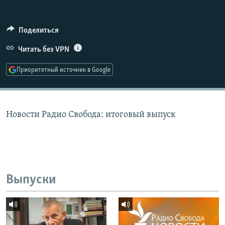
РАСПИСАНИЕ ВЕЩАНИЯ
ПОДПИШИТЕСЬ НА РАССЫЛКУ
Поделиться
Читать без VPN
СОЦИАЛЬНЫЕ СЕТИ
Приоритетный источник в Google
Новости Радио Свобода: итоговый выпуск
Все сайты РСЕ/РС
Выпуски