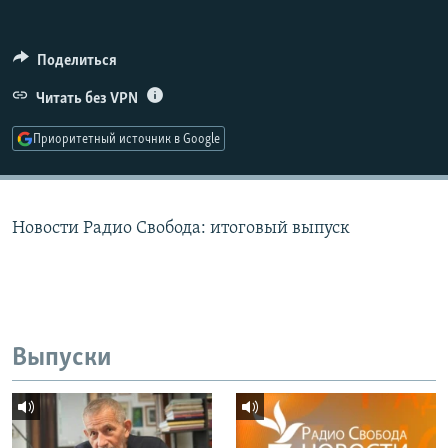
РАСПИСАНИЕ ВЕЩАНИЯ
ПОДПИШИТЕСЬ НА РАССЫЛКУ
Поделиться
Читать без VPN
СОЦИАЛЬНЫЕ СЕТИ
Приоритетный источник в Google
Новости Радио Свобода: итоговый выпуск
Все сайты РСЕ/РС
Выпуски