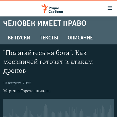
Ссылки
для
упрощенного
ЧЕЛОВЕК ИМЕЕТ ПРАВО
ПРОГРАММЫ
доступа
ПОДКАСТЫ
ВЫПУСКИ
ТЕКСТЫ
ОПИСАНИЕ
Вернуться
к
АВТОРСКИЕ ПРОЕКТЫ
основному
"Полагайтесь на бога". Как
ЦИТАТЫ СВОБОДЫ
содержанию
москвичей готовят к атакам
Вернутся
МНЕНИЯ
дронов
к
КУЛЬТУРА
главной
10 августа 2023
навигации
IDEL.РЕАЛИИ
Вернутся
Марьяна Торочешникова
КАВКАЗ.РЕАЛИИ
к
СЕВЕР.РЕАЛИИ
поиску
СИБИРЬ.РЕАЛИИ