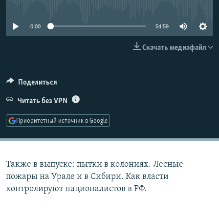
No media source currently available
РАСПИСАНИЕ ВЕЩАНИЯ
ПОДПИШИТЕСЬ НА РАССЫЛКУ
0:00
54:59
Скачать медиафайл
СОЦИАЛЬНЫЕ СЕТИ
Поделиться
Читать без VPN
Все сайты РСЕ/РС
Приоритетный источник в Google
Также в выпуске: пытки в колониях. Лесные
пожары на Урале и в Сибири. Как власти
контролируют националистов в РФ.