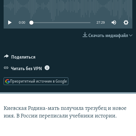
РАСПИСАНИЕ ВЕЩАНИЯ
No media source currently available
ПОДПИШИТЕСЬ НА РАССЫЛКУ
0:00
27:29
СОЦИАЛЬНЫЕ СЕТИ
Скачать медиафайл
Поделиться
Читать без VPN
Все сайты РСЕ/РС
Приоритетный источник в Google
Киевская Родина-мать получила трезубец и новое
имя. В России переписали учебники истории.