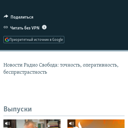
РАСПИСАНИЕ ВЕЩАНИЯ
ПОДПИШИТЕСЬ НА РАССЫЛКУ
Поделиться
Читать без VPN
СОЦИАЛЬНЫЕ СЕТИ
Приоритетный источник в Google
Новости Радио Свобода: точность, оперативность,
Все сайты РСЕ/РС
беспристрастность
Выпуски