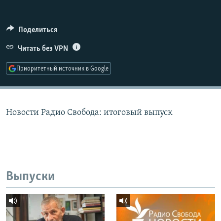
РАСПИСАНИЕ ВЕЩАНИЯ
ПОДПИШИТЕСЬ НА РАССЫЛКУ
Поделиться
Читать без VPN
СОЦИАЛЬНЫЕ СЕТИ
Приоритетный источник в Google
Новости Радио Свобода: итоговый выпуск
Все сайты РСЕ/РС
Выпуски