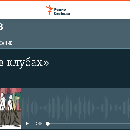
В
САНИЕ
в клубах»
No media source currently avail
0:00