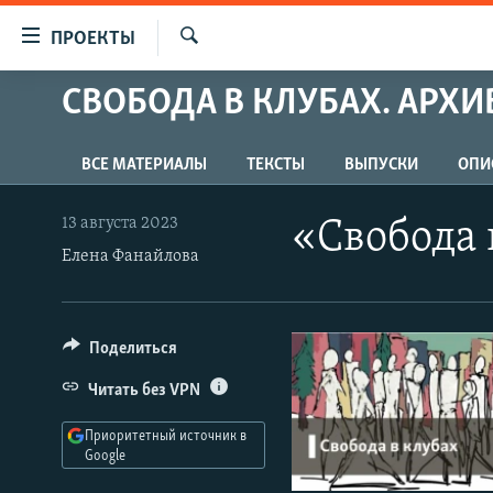
Ссылки
ПРОЕКТЫ
для
Искать
упрощенного
СВОБОДА В КЛУБАХ. АРХИ
ПРОГРАММЫ
доступа
ПОДКАСТЫ
Вернуться
ВСЕ МАТЕРИАЛЫ
ТЕКСТЫ
ВЫПУСКИ
ОПИ
АВТОРСКИЕ ПРОЕКТЫ
к
основному
ЦИТАТЫ СВОБОДЫ
13 августа 2023
«Свобода 
содержанию
Елена Фанайлова
МНЕНИЯ
Вернутся
КУЛЬТУРА
к
главной
IDEL.РЕАЛИИ
Поделиться
навигации
КАВКАЗ.РЕАЛИИ
Вернутся
Читать без VPN
к
СЕВЕР.РЕАЛИИ
поиску
Приоритетный источник в
СИБИРЬ.РЕАЛИИ
Google