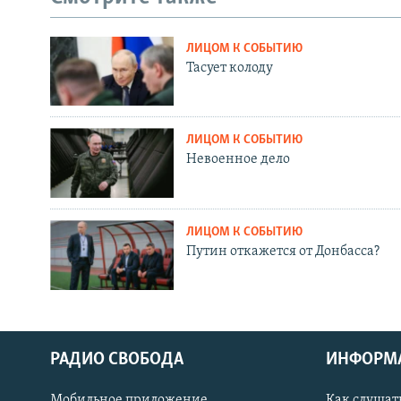
ЛИЦОМ К СОБЫТИЮ
Тасует колоду
ЛИЦОМ К СОБЫТИЮ
Невоенное дело
ЛИЦОМ К СОБЫТИЮ
Путин откажется от Донбасса?
РАДИО СВОБОДА
ИНФОРМ
Мобильное приложение
Как слушат