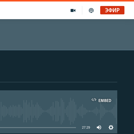
ЭФИР
EMBED
able
27:29