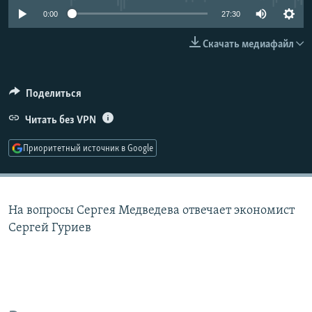
РАСПИСАНИЕ ВЕЩАНИЯ
0:00
27:30
ПОДПИШИТЕСЬ НА РАССЫЛКУ
Скачать медиафайл
СОЦИАЛЬНЫЕ СЕТИ
Поделиться
Читать без VPN
Приоритетный источник в Google
Все сайты РСЕ/РС
На вопросы Сергея Медведева отвечает экономист
Сергей Гуриев