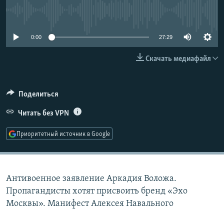
РАСПИСАНИЕ ВЕЩАНИЯ
No media source currently available
ПОДПИШИТЕСЬ НА РАССЫЛКУ
0:00
27:29
СОЦИАЛЬНЫЕ СЕТИ
Скачать медиафайл
Поделиться
Читать без VPN
Все сайты РСЕ/РС
Приоритетный источник в Google
Антивоенное заявление Аркадия Воложа.
Пропагандисты хотят присвоить бренд «Эхо
Москвы». Манифест Алексея Навального