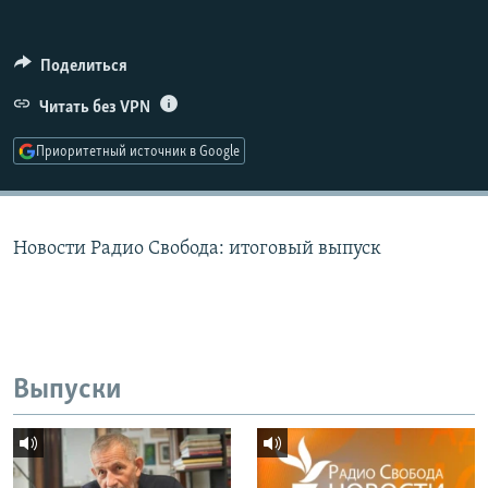
РАСПИСАНИЕ ВЕЩАНИЯ
ПОДПИШИТЕСЬ НА РАССЫЛКУ
Поделиться
Читать без VPN
СОЦИАЛЬНЫЕ СЕТИ
Приоритетный источник в Google
Новости Радио Свобода: итоговый выпуск
Все сайты РСЕ/РС
Выпуски