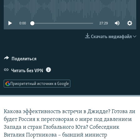
РАСПИСАНИЕ ВЕЩАНИЯ
No media source currently available
ПОДПИШИТЕСЬ НА РАССЫЛКУ
0:00
27:29
СОЦИАЛЬНЫЕ СЕТИ
Скачать медиафайл
Поделиться
Читать без VPN
Все сайты РСЕ/РС
Приоритетный источник в Google
Какова эффективность встречи в Джидде? Готова ли
будет Россия к переговорам о мире под давлением
Запада и стран Глобального Юга? Собеседник
Виталия Портникова – бывший министр