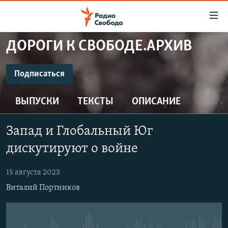
Ссылки
для
упрощенного
ДОРОГИ К СВОБОДЕ.АРХИВ
ПРОГРАММЫ
доступа
ПОДКАСТЫ
Подписаться
Вернуться
к
ПОДПИСАТЬСЯ
АВТОРСКИЕ ПРОЕКТЫ
основному
ВЫПУСКИ
ТЕКСТЫ
ОПИСАНИЕ
ЦИТАТЫ СВОБОДЫ
содержанию
CastBox
Вернутся
МНЕНИЯ
Запад и Глобальный Юг
к
КУЛЬТУРА
дискутируют о войне
главной
Подписаться
навигации
IDEL.РЕАЛИИ
15 августа 2023
Вернутся
КАВКАЗ.РЕАЛИИ
Виталий Портников
к
СЕВЕР.РЕАЛИИ
поиску
СИБИРЬ.РЕАЛИИ