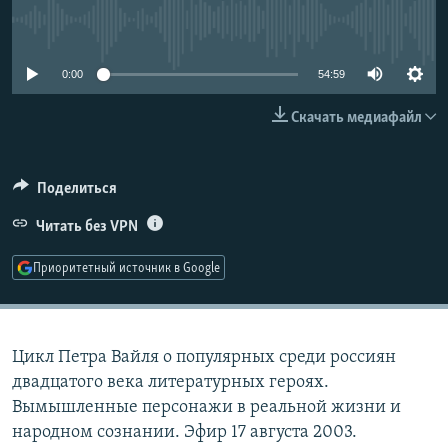
РАСПИСАНИЕ ВЕЩАНИЯ
No media source currently available
ПОДПИШИТЕСЬ НА РАССЫЛКУ
0:00
54:59
СОЦИАЛЬНЫЕ СЕТИ
Скачать медиафайл
Поделиться
Читать без VPN
Все сайты РСЕ/РС
Приоритетный источник в Google
Цикл Петра Вайля о популярных среди россиян
двадцатого века литературных героях.
Вымышленные персонажи в реальной жизни и
народном сознании. Эфир 17 августа 2003.