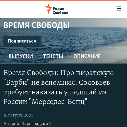
Ссылки
для
упрощенного
ВРЕМЯ СВОБОДЫ
ПРОГРАММЫ
доступа
ПОДКАСТЫ
Подписаться
Вернуться
к
ПОДПИСАТЬСЯ
АВТОРСКИЕ ПРОЕКТЫ
основному
ВЫПУСКИ
ТЕКСТЫ
ОПИСАНИЕ
ЦИТАТЫ СВОБОДЫ
содержанию
SoundCloud
Вернутся
МНЕНИЯ
Время Свободы: Про пиратскую
к
КУЛЬТУРА
"Барби" не вспомнил. Соловьев
главной
CastBox
навигации
IDEL.РЕАЛИИ
требует наказать ушедший из
Вернутся
России "Мерседес-Бенц"
КАВКАЗ.РЕАЛИИ
YouTube
к
СЕВЕР.РЕАЛИИ
поиску
16 августа 2023
Подписаться
СИБИРЬ.РЕАЛИИ
Андрей Шароградский