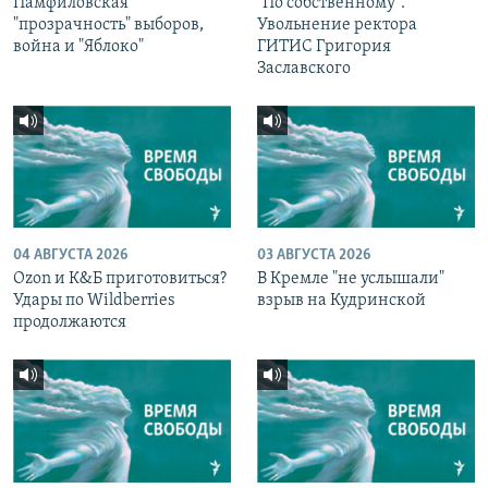
Памфиловская
"По собственному".
"прозрачность" выборов,
Увольнение ректора
война и "Яблоко"
ГИТИС Григория
Заславского
04 АВГУСТА 2026
03 АВГУСТА 2026
Ozon и К&Б приготовиться?
В Кремле "не услышали"
Удары по Wildberries
взрыв на Кудринской
продолжаются