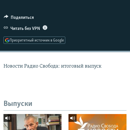
РАСПИСАНИЕ ВЕЩАНИЯ
ПОДПИШИТЕСЬ НА РАССЫЛКУ
Поделиться
Читать без VPN
СОЦИАЛЬНЫЕ СЕТИ
Приоритетный источник в Google
Новости Радио Свобода: итоговый выпуск
Все сайты РСЕ/РС
Выпуски