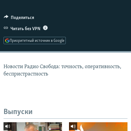
РАСПИСАНИЕ ВЕЩАНИЯ
ПОДПИШИТЕСЬ НА РАССЫЛКУ
Поделиться
Читать без VPN
СОЦИАЛЬНЫЕ СЕТИ
Приоритетный источник в Google
Новости Радио Свобода: точность, оперативность,
Все сайты РСЕ/РС
беспристрастность
Выпуски