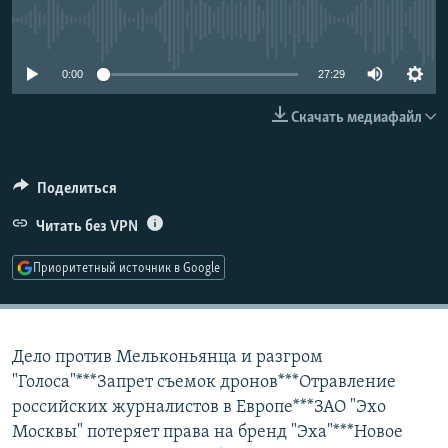
РАСПИСАНИЕ ВЕЩАНИЯ
No media source currently available
ПОДПИШИТЕСЬ НА РАССЫЛКУ
0:00
27:29
СОЦИАЛЬНЫЕ СЕТИ
Скачать медиафайл
Поделиться
Читать без VPN
Все сайты РСЕ/РС
Приоритетный источник в Google
Дело против Мельконьянца и разгром
"Голоса"***Запрет съемок дронов***Отравление
российских журналистов в Европе***ЗАО "Эхо
Москвы" потеряет права на бренд "Эха"***Новое