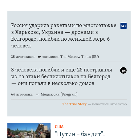
США
"Путин – бандит".