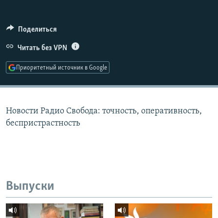
РАСПИСАНИЕ ВЕЩАНИЯ
ПОДПИШИТЕСЬ НА РАССЫЛКУ
Поделиться
Читать без VPN
СОЦИАЛЬНЫЕ СЕТИ
Приоритетный источник в Google
Новости Радио Свобода: точность, оперативность,
Все сайты РСЕ/РС
беспристрастность
Выпуски