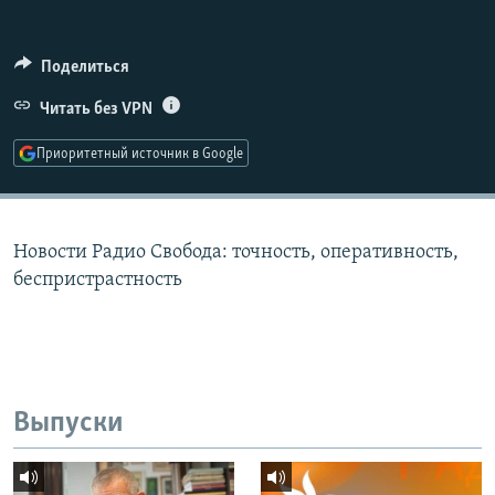
РАСПИСАНИЕ ВЕЩАНИЯ
ПОДПИШИТЕСЬ НА РАССЫЛКУ
Поделиться
Читать без VPN
СОЦИАЛЬНЫЕ СЕТИ
Приоритетный источник в Google
Новости Радио Свобода: точность, оперативность,
Все сайты РСЕ/РС
беспристрастность
Выпуски