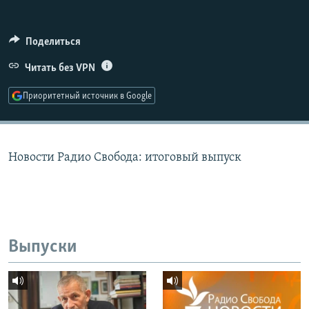
РАСПИСАНИЕ ВЕЩАНИЯ
ПОДПИШИТЕСЬ НА РАССЫЛКУ
Поделиться
Читать без VPN
СОЦИАЛЬНЫЕ СЕТИ
Приоритетный источник в Google
Новости Радио Свобода: итоговый выпуск
Все сайты РСЕ/РС
Выпуски