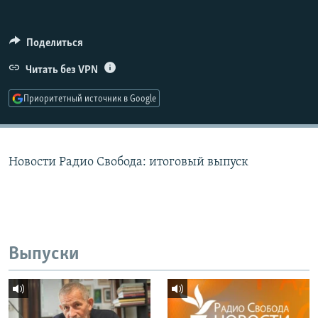
РАСПИСАНИЕ ВЕЩАНИЯ
ПОДПИШИТЕСЬ НА РАССЫЛКУ
Поделиться
Читать без VPN
СОЦИАЛЬНЫЕ СЕТИ
Приоритетный источник в Google
Новости Радио Свобода: итоговый выпуск
Все сайты РСЕ/РС
Выпуски