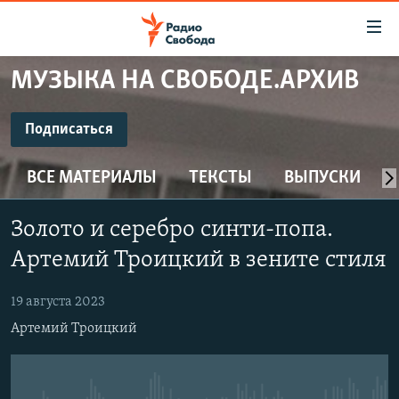
Ссылки
для
упрощенного
МУЗЫКА НА СВОБОДЕ.АРХИВ
ПРОГРАММЫ
доступа
ПОДКАСТЫ
Подписаться
Вернуться
к
ПОДПИСАТЬСЯ
АВТОРСКИЕ ПРОЕКТЫ
основному
ВСЕ МАТЕРИАЛЫ
ТЕКСТЫ
ВЫПУСКИ
ЦИТАТЫ СВОБОДЫ
содержанию
CastBox
Вернутся
МНЕНИЯ
Золото и серебро синти-попа.
к
КУЛЬТУРА
Артемий Троицкий в зените стиля
главной
Подписаться
навигации
IDEL.РЕАЛИИ
19 августа 2023
Вернутся
КАВКАЗ.РЕАЛИИ
Артемий Троицкий
к
СЕВЕР.РЕАЛИИ
поиску
СИБИРЬ.РЕАЛИИ