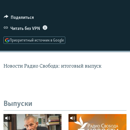
РАСПИСАНИЕ ВЕЩАНИЯ
ПОДПИШИТЕСЬ НА РАССЫЛКУ
Поделиться
Читать без VPN
СОЦИАЛЬНЫЕ СЕТИ
Приоритетный источник в Google
Новости Радио Свобода: итоговый выпуск
Все сайты РСЕ/РС
Выпуски