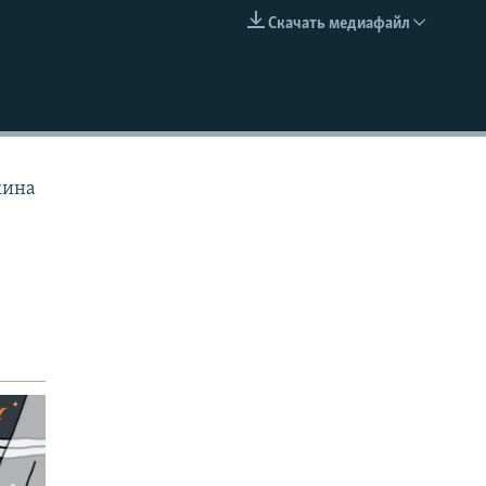
Скачать медиафайл
EMBED
кина