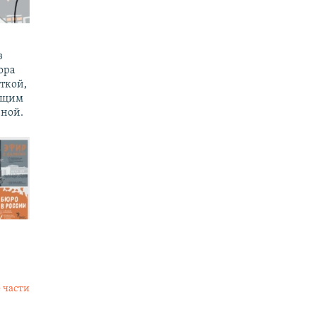
з
ора
ткой,
ущим
ной.
 части