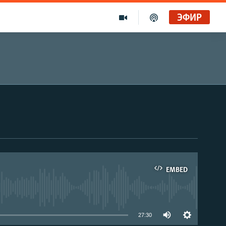
ЭФИР
EMBED
able
27:30