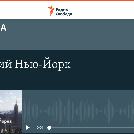
МА
ий Нью-Йорк
No media source currently avail
0:00