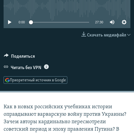
РАСПИСАНИЕ ВЕЩАНИЯ
No media source currently available
ПОДПИШИТЕСЬ НА РАССЫЛКУ
0:00
27:30
СОЦИАЛЬНЫЕ СЕТИ
Скачать медиафайл
Поделиться
Читать без VPN
Все сайты РСЕ/РС
Приоритетный источник в Google
Как в новых российских учебниках истории
оправдывают варварскую войну против Украины?
Зачем авторы кардинально пересмотрели
советский период и эпоху правления Путина? В