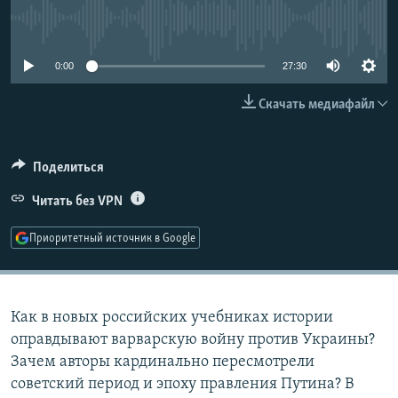
РАСПИСАНИЕ ВЕЩАНИЯ
No media source currently available
ПОДПИШИТЕСЬ НА РАССЫЛКУ
0:00
27:30
СОЦИАЛЬНЫЕ СЕТИ
Скачать медиафайл
Поделиться
Читать без VPN
Все сайты РСЕ/РС
Приоритетный источник в Google
Как в новых российских учебниках истории
оправдывают варварскую войну против Украины?
Зачем авторы кардинально пересмотрели
советский период и эпоху правления Путина? В