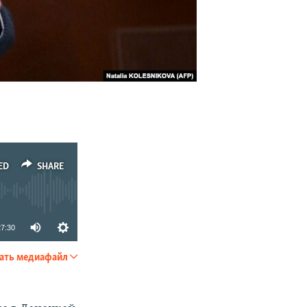
ED
SHARE
27:30
ать медиафайл
SHARE