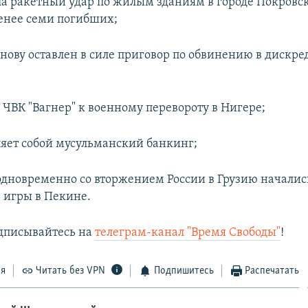
ла ракетный удар по жилым зданиям в городе Покровс
менее семи погибших;
нову оставлен в силе приговор по обвинению в дискр
 ЧВК "Вагнер" к военному перевороту в Нигере;
ляет собой мусульманский банкинг;
, одновременно со вторжением России в Грузию началис
 игры в Пекине.
дписывайтесь на
телеграм-канал "Время Свободы"
!
ся
Читать без VPN
Подпишитесь
Распечатать