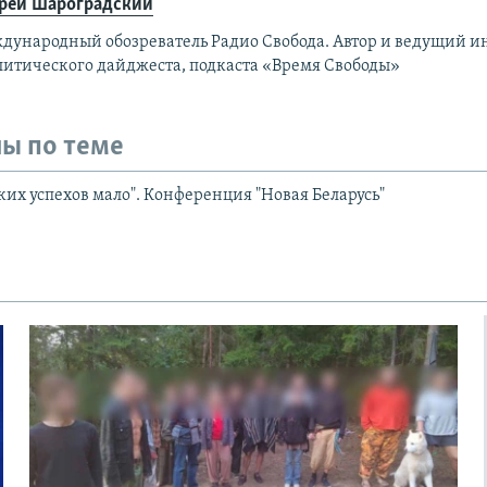
рей Шароградский
дународный обозреватель Радио Свобода. Автор и ведущий 
литического дайджеста, подкаста «Время Свободы»
ы по теме
их успехов мало". Конференция "Новая Беларусь"