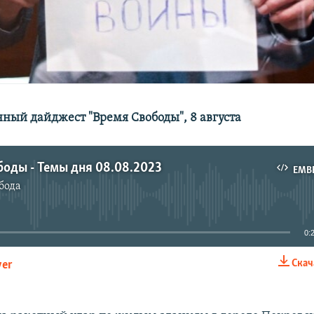
ый дайджест "Время Свободы", 8 августа
оды - Темы дня 08.08.2023
EMB
бода
No media source currently available
0:
Скач
yer
EMBED