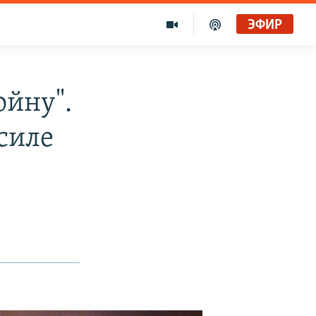
ЭФИР
ойну".
силе