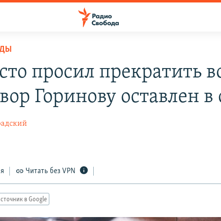
ОДЫ
осто просил прекратить в
вор Горинову оставлен в 
радский
ся
Читать без VPN
сточник в Google