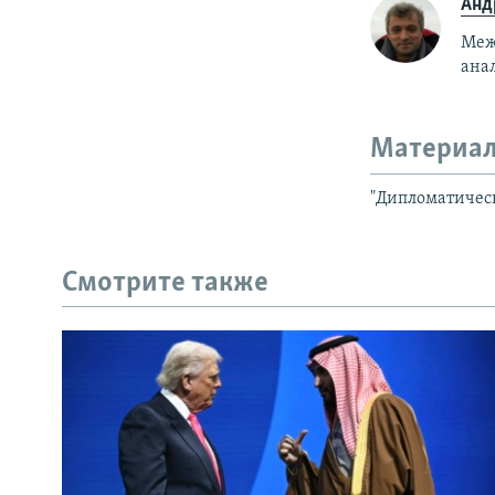
Анд
Меж
ана
Материал
"Дипломатическ
Смотрите также