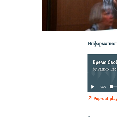
Информационн
Время Своб
by
Радио Сво
0:00
Pop-out pla