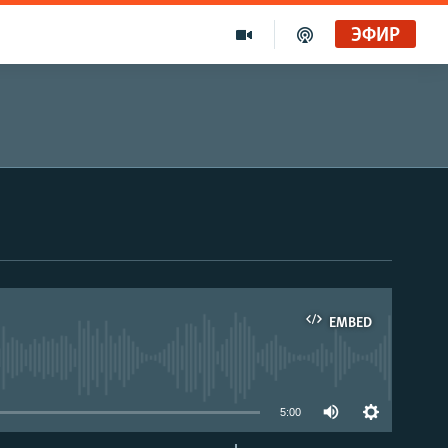
ЭФИР
EMBED
able
5:00