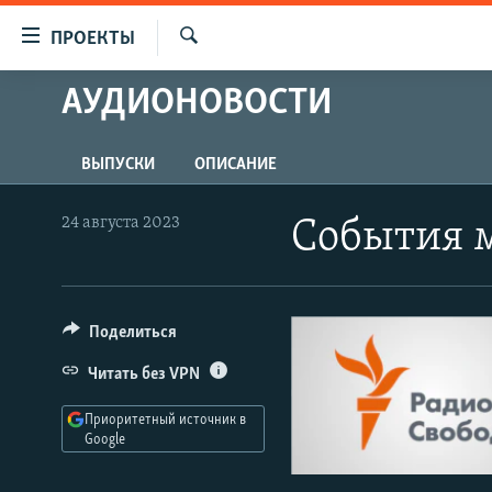
Ссылки
ПРОЕКТЫ
для
Искать
упрощенного
АУДИОНОВОСТИ
ПРОГРАММЫ
доступа
ПОДКАСТЫ
Вернуться
ВЫПУСКИ
ОПИСАНИЕ
АВТОРСКИЕ ПРОЕКТЫ
к
основному
ЦИТАТЫ СВОБОДЫ
24 августа 2023
События 
содержанию
МНЕНИЯ
Вернутся
КУЛЬТУРА
к
главной
Поделиться
IDEL.РЕАЛИИ
навигации
КАВКАЗ.РЕАЛИИ
Читать без VPN
Вернутся
к
СЕВЕР.РЕАЛИИ
Приоритетный источник в
поиску
Google
СИБИРЬ.РЕАЛИИ