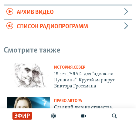
АРХИВ ВИДЕО
СПИСОК РАДИОПРОГРАММ
Смотрите также
ИСТОРИЯ.СЕВЕР
15 лет ГУЛАГа для "адвоката
Пушкина". Крутой маршрут
Виктора Гроссмана
ПРАВО АВТОРА
Сладкий дым не отечества.
Андрей Архангельский – о
ЭФИР
романе релоканта
ИНТЕРВЬЮ.СЕВЕР