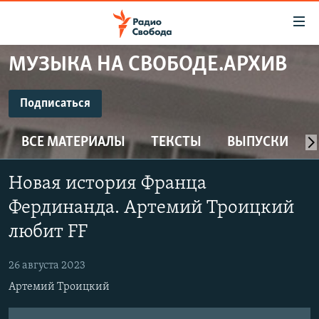
Ссылки
для
упрощенного
МУЗЫКА НА СВОБОДЕ.АРХИВ
ПРОГРАММЫ
доступа
ПОДКАСТЫ
Подписаться
Вернуться
к
ПОДПИСАТЬСЯ
АВТОРСКИЕ ПРОЕКТЫ
основному
ВСЕ МАТЕРИАЛЫ
ТЕКСТЫ
ВЫПУСКИ
ЦИТАТЫ СВОБОДЫ
содержанию
CastBox
Вернутся
МНЕНИЯ
Новая история Франца
к
КУЛЬТУРА
Фердинанда. Артемий Троицкий
главной
Подписаться
навигации
IDEL.РЕАЛИИ
любит FF
Вернутся
КАВКАЗ.РЕАЛИИ
к
26 августа 2023
СЕВЕР.РЕАЛИИ
поиску
Артемий Троицкий
СИБИРЬ.РЕАЛИИ