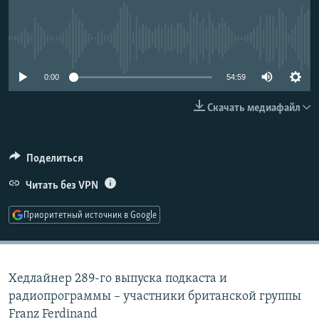
РАСПИСАНИЕ ВЕЩАНИЯ
ПОДПИШИТЕСЬ НА РАССЫЛКУ
No media source currently available
СОЦИАЛЬНЫЕ СЕТИ
0:00
54:59
Скачать медиафайл
Поделиться
Все сайты РСЕ/РС
Читать без VPN
Приоритетный источник в Google
Хедлайнер 289-го выпуска подкаста и
радиопрограммы – участники британской группы
Franz Ferdinand