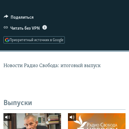
РАСПИСАНИЕ ВЕЩАНИЯ
ПОДПИШИТЕСЬ НА РАССЫЛКУ
Поделиться
Читать без VPN
СОЦИАЛЬНЫЕ СЕТИ
Приоритетный источник в Google
Новости Радио Свобода: итоговый выпуск
Все сайты РСЕ/РС
Выпуски