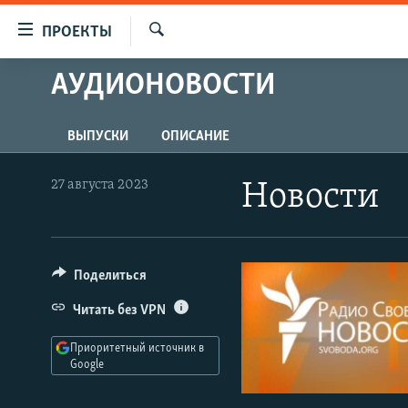
Ссылки
ПРОЕКТЫ
для
Искать
упрощенного
АУДИОНОВОСТИ
ПРОГРАММЫ
доступа
ПОДКАСТЫ
Вернуться
ВЫПУСКИ
ОПИСАНИЕ
АВТОРСКИЕ ПРОЕКТЫ
к
основному
ЦИТАТЫ СВОБОДЫ
27 августа 2023
Новости
содержанию
МНЕНИЯ
Вернутся
КУЛЬТУРА
к
главной
Поделиться
IDEL.РЕАЛИИ
навигации
КАВКАЗ.РЕАЛИИ
Читать без VPN
Вернутся
к
СЕВЕР.РЕАЛИИ
Приоритетный источник в
поиску
Google
СИБИРЬ.РЕАЛИИ