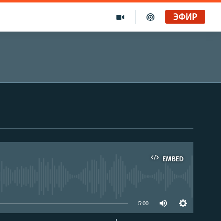
ЭФИР
EMBED
able
5:00