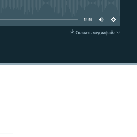
able
54:59
Скачать медиафайл
EMBED