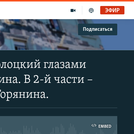
ЭФИР
Подписаться
олоцкий глазами
на. В 2-й части –
Горянина.
EMBED