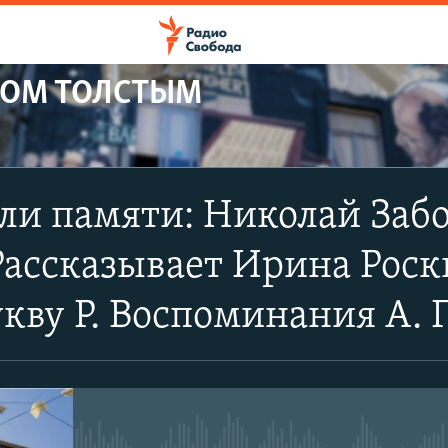
НОМ ТОЛСТЫМ
ПОДПИСАТЬСЯ
ли памяти: Николай Заб
YouTube
Рассказывает Ирина Роски
Подписаться
укву Р. Воспоминания А. 