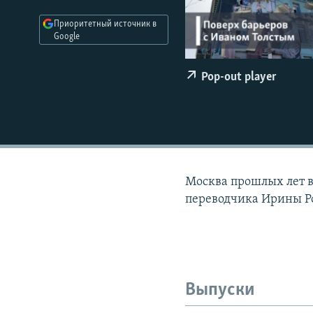
РАСПИСАНИЕ ВЕЩАНИЯ
Приоритетный источник в
ПОДПИШИТЕСЬ НА РАССЫЛКУ
Google
Pop-out player
Москва прошлых лет в
переводчика Ирины Ро
Выпуски