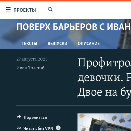
Ссылки
ПРОЕКТЫ
для
Искать
упрощенного
ПОВЕРХ БАРЬЕРОВ С ИВА
ПРОГРАММЫ
доступа
ПОДКАСТЫ
Вернуться
ТЕКСТЫ
ВЫПУСКИ
ОПИСАНИЕ
АВТОРСКИЕ ПРОЕКТЫ
к
основному
ЦИТАТЫ СВОБОДЫ
27 августа 2023
Профитро
содержанию
МНЕНИЯ
Иван Толстой
Вернутся
девочки. 
КУЛЬТУРА
к
главной
IDEL.РЕАЛИИ
Двое на б
навигации
КАВКАЗ.РЕАЛИИ
Вернутся
к
СЕВЕР.РЕАЛИИ
поиску
Поделиться
СИБИРЬ.РЕАЛИИ
Читать без VPN