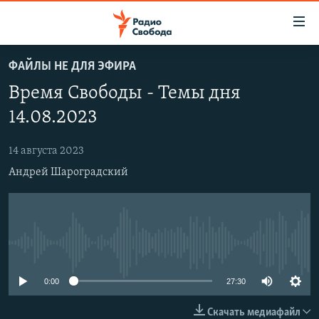
Ссылки
для
упрощенного
ФАЙЛЫ НЕ ДЛЯ ЭФИРА
ПРОГРАММЫ
доступа
Время Свободы - Темы дня
ПОДКАСТЫ
Вернуться
14.08.2023
к
АВТОРСКИЕ ПРОЕКТЫ
основному
14 августа 2023
ЦИТАТЫ СВОБОДЫ
содержанию
Андрей Шароградский
Вернутся
МНЕНИЯ
к
КУЛЬТУРА
главной
навигации
IDEL.РЕАЛИИ
Вернутся
No media source currently available
КАВКАЗ.РЕАЛИИ
к
СЕВЕР.РЕАЛИИ
поиску
0:00
27:30
СИБИРЬ.РЕАЛИИ
Скачать медиафайл