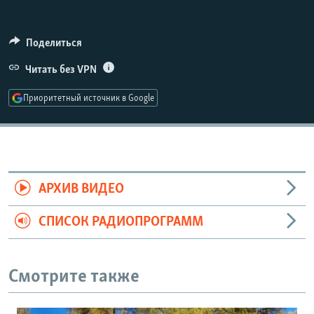
РАСПИСАНИЕ ВЕЩАНИЯ
ПОДПИШИТЕСЬ НА РАССЫЛКУ
Поделиться
Читать без VPN
СОЦИАЛЬНЫЕ СЕТИ
Приоритетный источник в Google
Все сайты РСЕ/РС
АРХИВ ВИДЕО
СПИСОК РАДИОПРОГРАММ
Смотрите также