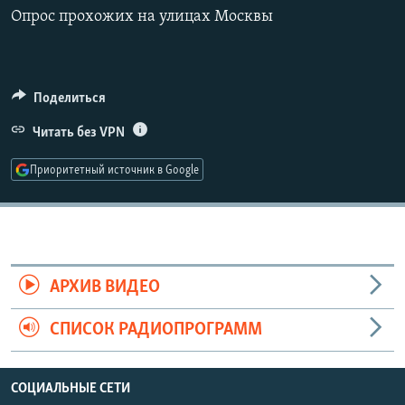
РАСПИСАНИЕ ВЕЩАНИЯ
Опрос прохожих на улицах Москвы
360p
ПОДПИШИТЕСЬ НА РАССЫЛКУ
480p
Auto
240p
360p
480p
720p
СОЦИАЛЬНЫЕ СЕТИ
Поделиться
720p
1080p
1080p
Читать без VPN
Приоритетный источник в Google
Все сайты РСЕ/РС
АРХИВ ВИДЕО
СПИСОК РАДИОПРОГРАММ
СОЦИАЛЬНЫЕ СЕТИ