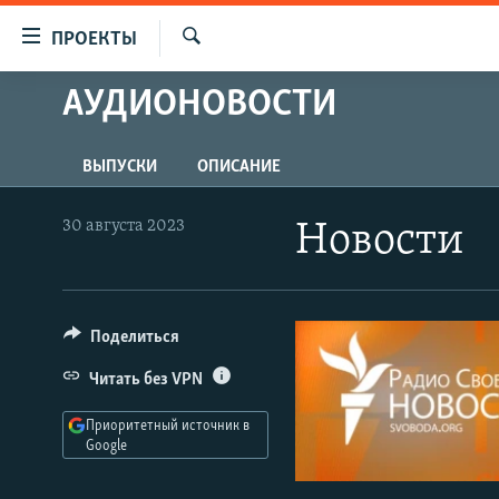
Ссылки
ПРОЕКТЫ
для
Искать
упрощенного
АУДИОНОВОСТИ
ПРОГРАММЫ
доступа
ПОДКАСТЫ
Вернуться
ВЫПУСКИ
ОПИСАНИЕ
АВТОРСКИЕ ПРОЕКТЫ
к
основному
ЦИТАТЫ СВОБОДЫ
30 августа 2023
Новости
содержанию
МНЕНИЯ
Вернутся
КУЛЬТУРА
к
главной
Поделиться
IDEL.РЕАЛИИ
навигации
КАВКАЗ.РЕАЛИИ
Читать без VPN
Вернутся
к
СЕВЕР.РЕАЛИИ
Приоритетный источник в
поиску
Google
СИБИРЬ.РЕАЛИИ