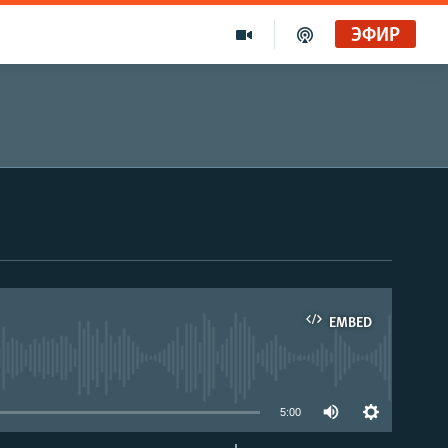
ЭФИР
EMBED
able
5:00